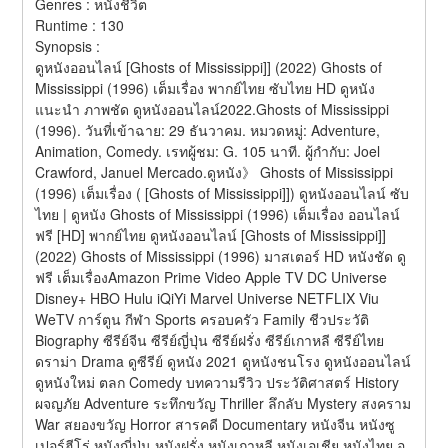
Genres : หนังชีวิต 
Runtime : 130 
Synopsis :  
ดูหนังออนไลน์ [Ghosts of Mississippi]] (2022) Ghosts of 
Mississippi (1996) เต็มเรื่อง พากย์ไทย ซับไทย HD ดูหนัง
แนะนำ ภาพชัด ดูหนังออนไลน์2022.Ghosts of Mississippi 
(1996). วันที่เข้าฉาย: 29 ธันวาคม. หมวดหมู่: Adventure, 
Animation, Comedy. เรทผู้ชม: G. 105 นาที. ผู้กำกับ: Joel 
Crawford, Januel Mercado.ดูหนัง》 Ghosts of Mississippi 
(1996) เต็มเรื่อง ( [Ghosts of Mississippi]]) ดูหนังออนไลน์ ซับ
ไทย | ดูหนัง Ghosts of Mississippi (1996) เต็มเรื่อง ออนไลน์
ฟรี [HD] พากย์ไทย ดูหนังออนไลน์ [Ghosts of Mississippi]] 
(2022) Ghosts of Mississippi (1996) มาสเตอร์ HD หนังชัด ดู
ฟรี เต็มเรื่องAmazon Prime Video Apple TV DC Universe 
Disney+ HBO Hulu iQiYi Marvel Universe NETFLIX Viu 
WeTV การ์ตูน กีฬา Sports ครอบครัว Family ชีวประวัติ 
Biography ซีรีย์จีน ซีรีย์ญี่ปุ่น ซีรีย์ฝรั่ง ซีรีย์เกาหลี ซีรีย์ไทย 
ดราม่า Drama ดูซีรีย์ ดูหนัง 2021 ดูหนังชนโรง ดูหนังออนไลน์ 
ดูหนังใหม่ ตลก Comedy บทความรีวิว ประวัติศาสตร์ History 
ผจญภัย Adventure ระทึกขวัญ Thriller ลึกลับ Mystery สงคราม 
War สยองขวัญ Horror สารคดี Documentary หนังจีน หนังซู
เปอร์ฮีโร่ หนังญี่ปุ่น หนังฝรั่ง หนังเกาหลี หนังเอเชีย หนังไทย อ