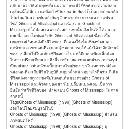
กลับมาด้วยวิธีเดิมทุกครั้ง แม้ว่าอาจจะมีวิธีที่อธิบายความคลาด
เคลื่อนนี้ได้ดีกว่า แต่ทั้งเก้าชีวิตของ  in Boot ก็เป็นการย้อนกลับ
ไปพร้อมกับความขัดแย้งอื่นๆ อีกหลายประการระหว่างแฟรน
ไชส์ Ghosts of Mississippi และเนื่องจาก Ghosts of 
Mississippi ได้ปล่อยเฉพาะตัวอย่างเท่านั้น จึงเป็นไปได้ว่าภาค
แยกนี้อาจจะไม่ขัดแย้งกับ Ghosts of Mississippi ซึ่งจะเป็น
เหตุการณ์ย้อนหลังถึงชีวิตของ  ที่แสดงให้เห็นเพียงช่วงเวลา
สุดท้ายของเขาก่อนที่จะตาย ผู้ชมสามารถโต้แย้งได้ว่าอัตลักษณ์
ของ  เปลี่ยนไปในแต่ละชีวิตอย่างไร แต่ก็มีเวลาเพียงเล็กน้อย
ในการเปรียบเทียบเขา สิ่งนี้จะอธิบายความแตกต่างระหว่างรูป
ลักษณ์ของ  เช่นกล้ามเนื้อขนาดใหญ่ของเขาในเหตุการณ์ย้อน
หลังก่อนที่จะเสียชีวิตในอุบัติเหตุยกน้ำหนัก อย่างไรก็ตาม  ก็เสีย
ชีวิตหลังจากถูกระฆังทับในตอนต้นของตัวอย่าง Ghosts of 
Mississippi และตัวตนของเขาก็ไม่เปลี่ยนแปลงเลย เป็นการ
ยืนยันว่าเก้าชีวิตของ  น่าจะเป็น Ghosts of Mississippi ในภาค
ล่าสุดนี้
TagsGhosts of Mississippi (1996) [Ghosts of Mississippi] 
ออนไลน์โดยสมบูรณ์ในปี
Ghosts of Mississippi (1996) [Ghosts of Mississippi] สำหรับ
ภาพยนตร์ฟรี
Ghosts of Mississippi (1996) [Ghosts of Mississippi] ดู