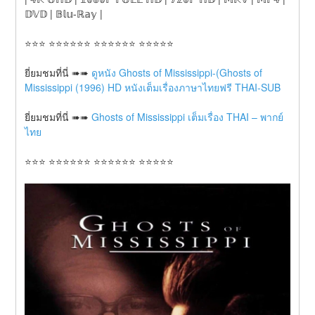
𝔻𝕍𝔻 | 𝔹𝕝𝕦-ℝ𝕒𝕪 |
⭐⭐⭐ ⭐⭐⭐⭐⭐⭐ ⭐⭐⭐⭐⭐⭐ ⭐⭐⭐⭐⭐
ยี่ยมชมที่นี่ ➠➠ 
ดูหนัง Ghosts of Mississippi-(Ghosts of 
Mississippi (1996) HD หนังเต็มเรื่องภาษาไทยฟรี THAI-SUB
ยี่ยมชมที่นี่ ➠➠ 
Ghosts of Mississippi เต็มเรื่อง THAI – พากย์
ไทย
⭐⭐⭐ ⭐⭐⭐⭐⭐⭐ ⭐⭐⭐⭐⭐⭐ ⭐⭐⭐⭐⭐